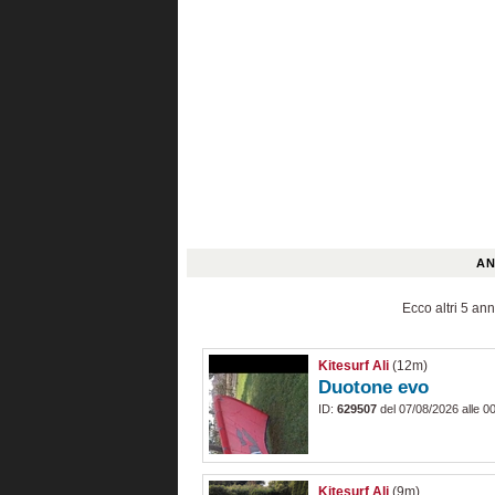
AN
Ecco altri 5 ann
Kitesurf Ali
(12m)
Duotone evo
ID:
629507
del 07/08/2026 alle 0
Kitesurf Ali
(9m)