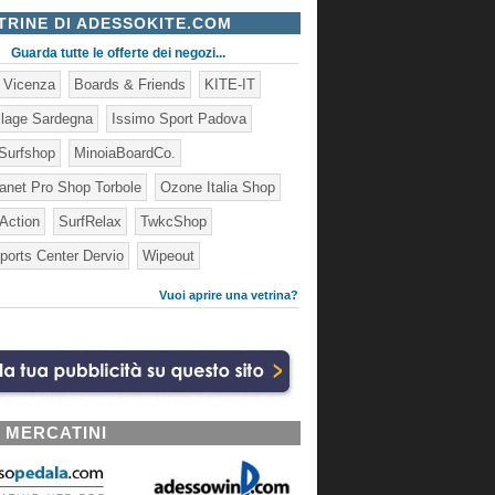
TRINE DI ADESSOKITE.COM
Guarda tutte le offerte dei negozi...
e Vicenza
Boards & Friends
KITE-IT
illage Sardegna
Issimo Sport Padova
Surfshop
MinoiaBoardCo.
lanet Pro Shop Torbole
Ozone Italia Shop
 Action
SurfRelax
TwkcShop
ports Center Dervio
Wipeout
Vuoi aprire una vetrina?
I MERCATINI