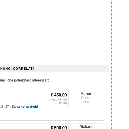
NUNCI CORRELATI
unci che potrebbero interessarti...
Marco
€ 450,00
Roma
privato vende
Italy
usato
-
0:34:27
Salva nei preferiti
Richard
€ 500,00