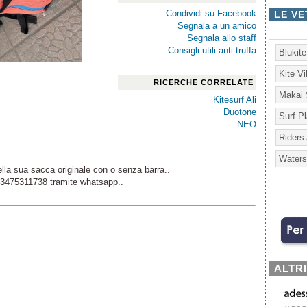
Condividi su Facebook
LE VE
Segnala a un amico
Segnala allo staff
Consigli utili anti-truffa
Blukit
Kite V
RICERCHE CORRELATE
Makai 
Kitesurf Ali
Duotone
Surf P
NEO
Riders
Waters
lla sua sacca originale con o senza barra..
al 3475311738 tramite whatsapp..
ALTR