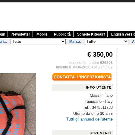
gin
Newsletter
Mobile
Pubblicità
Schede Kitesurf
English versi
ria:
Marca:
A
€ 350,00
Inserzione numero
626803
inserita il 04/06/2026 alle 12:53:07
INFO UTENTE
Massimiliano
Taurisano - Italy
Tel.:
3475311738
Utente da oltre
10
anni
Tutti gli annunci dell'utente
STRUMENTI