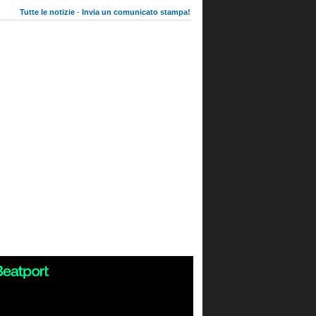
Tutte le notizie
-
Invia un comunicato stampa!