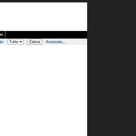
on
la:
Avanzate...