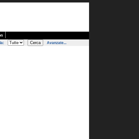
on
la:
Avanzate...