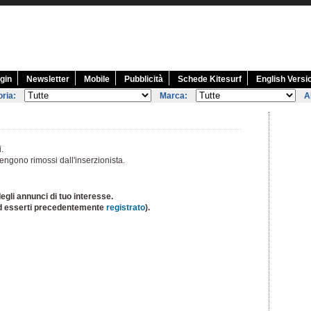
gin
Newsletter
Mobile
Pubblicità
Schede Kitesurf
English Versi
ria:
Marca:
A
i.
engono rimossi dall'inserzionista.
egli annunci di tuo interesse.
d esserti precedentemente
registrato
).