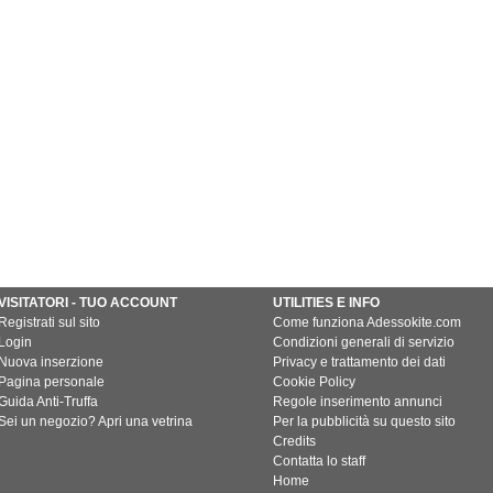
VISITATORI - TUO ACCOUNT
UTILITIES E INFO
Registrati sul sito
Come funziona Adessokite.com
Login
Condizioni generali di servizio
Nuova inserzione
Privacy e trattamento dei dati
Pagina personale
Cookie Policy
Guida Anti-Truffa
Regole inserimento annunci
Sei un negozio? Apri una vetrina
Per la pubblicità su questo sito
Credits
Contatta lo staff
Home