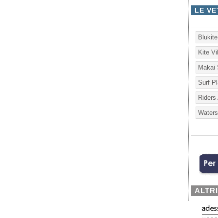
LE VE
Blukit
Kite V
Makai 
Surf P
Riders
Waters
ALTR