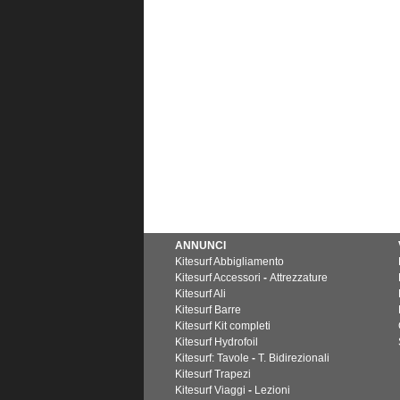
ANNUNCI
Kitesurf Abbigliamento
Kitesurf Accessori
-
Attrezzature
Kitesurf Ali
Kitesurf Barre
Kitesurf Kit completi
Kitesurf Hydrofoil
Kitesurf: Tavole
-
T. Bidirezionali
Kitesurf Trapezi
Kitesurf Viaggi
-
Lezioni