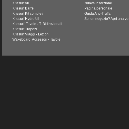
Kitesurf Ali
Nuova inserzione
Kitesurf Barre
Pagina personale
Kitesurf Kit completi
Guida Anti-Truffa
Kitesurf Hydrofoil
Sei un negozio? Apri una vet
Kitesurf: Tavole
-
T. Bidirezionali
Kitesurf Trapezi
Kitesurf Viaggi
-
Lezioni
Wakeboard: Accessori
-
Tavole