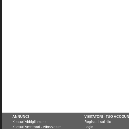
ANNUNCI
VISITATORI - TUO ACCOU
Kitesurf Abbigliamento
Registrati sul sito
Kitesurf Accessori
-
Attrezzature
Login