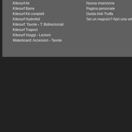
Kitesurf Ali
Nuova inserzione
Kitesurf Barre
Pagina personale
Kitesurf Kit completi
Guida Anti-Truffa
Kitesurf Hydrofoil
Sei un negozio? Apri una vet
Kitesurf: Tavole
-
T. Bidirezionali
Kitesurf Trapezi
Kitesurf Viaggi
-
Lezioni
Wakeboard: Accessori
-
Tavole