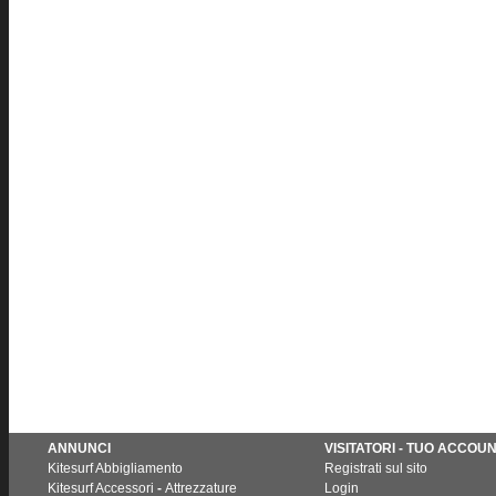
ANNUNCI
VISITATORI - TUO ACCOU
Kitesurf Abbigliamento
Registrati sul sito
Kitesurf Accessori
-
Attrezzature
Login