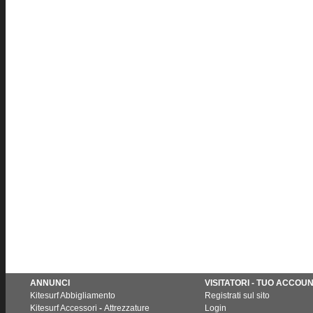
ANNUNCI
VISITATORI - TUO ACCOU
Kitesurf Abbigliamento
Registrati sul sito
Kitesurf Accessori
-
Attrezzature
Login