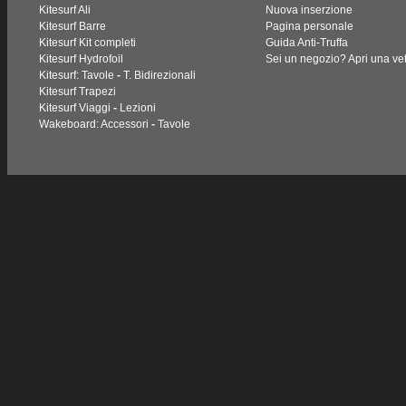
Kitesurf Ali
Nuova inserzione
Kitesurf Barre
Pagina personale
Kitesurf Kit completi
Guida Anti-Truffa
Kitesurf Hydrofoil
Sei un negozio? Apri una vet
Kitesurf: Tavole
-
T. Bidirezionali
Kitesurf Trapezi
Kitesurf Viaggi
-
Lezioni
Wakeboard: Accessori
-
Tavole