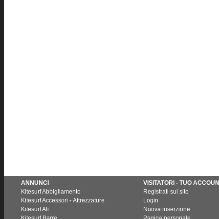
ANNUNCI
VISITATORI - TUO ACCOU
Kitesurf Abbigliamento
Registrati sul sito
Kitesurf Accessori
-
Attrezzature
Login
Kitesurf Ali
Nuova inserzione
Kitesurf Barre
Pagina personale