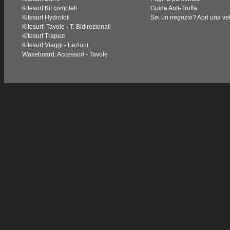
Kitesurf Kit completi
Guida Anti-Truffa
Kitesurf Hydrofoil
Sei un negozio? Apri una vet
Kitesurf: Tavole
-
T. Bidirezionali
Kitesurf Trapezi
Kitesurf Viaggi
-
Lezioni
Wakeboard: Accessori
-
Tavole