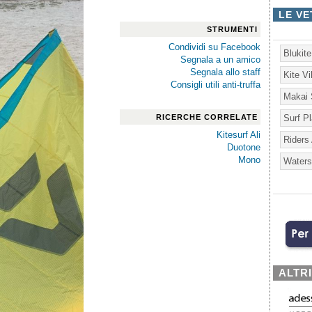
LE VE
STRUMENTI
Condividi su Facebook
Blukit
Segnala a un amico
Segnala allo staff
Kite V
Consigli utili anti-truffa
Makai 
RICERCHE CORRELATE
Surf P
Kitesurf Ali
Riders
Duotone
Mono
Waters
ALTR