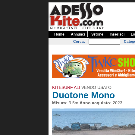
Home
Annunci
Vetrine
Inserisci
Lo
Cerca:
Catego
KITESURF ALI
VENDO USATO
Duotone Mono
Misura:
3.5m
Anno acquisto:
2023