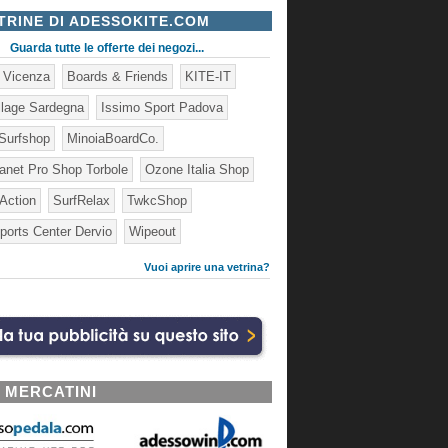
TRINE DI ADESSOKITE.COM
Guarda tutte le offerte dei negozi...
e Vicenza
Boards & Friends
KITE-IT
illage Sardegna
Issimo Sport Padova
Surfshop
MinoiaBoardCo.
lanet Pro Shop Torbole
Ozone Italia Shop
 Action
SurfRelax
TwkcShop
ports Center Dervio
Wipeout
Vuoi aprire una vetrina?
I MERCATINI