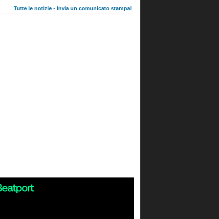
Tutte le notizie
-
Invia un comunicato stampa!