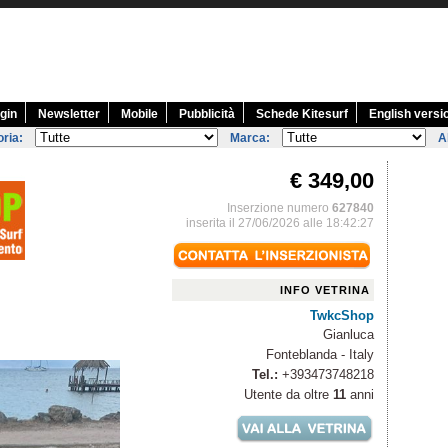
gin
Newsletter
Mobile
Pubblicità
Schede Kitesurf
English versi
ria:
Marca:
A
€ 349,00
Inserzione numero
627840
inserita il 27/06/2026 alle 18:42:27
INFO VETRINA
TwkcShop
Gianluca
Fonteblanda - Italy
Tel.:
+393473748218
Utente da oltre
11
anni