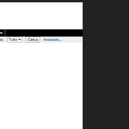
on
la:
Avanzate...