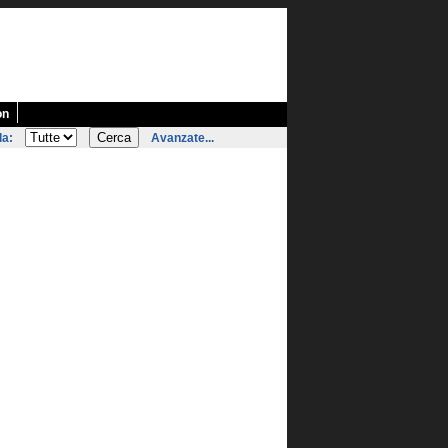
on
la:
Avanzate...