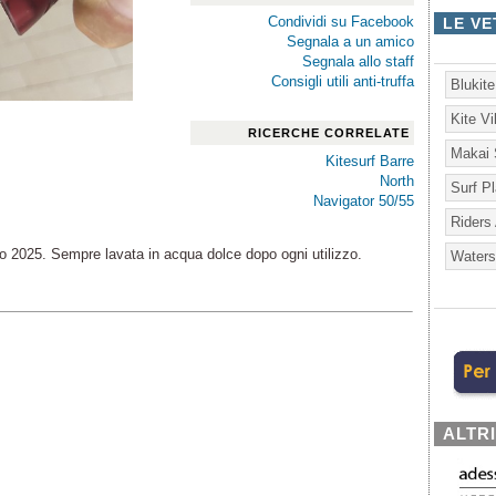
Condividi su Facebook
LE VE
Segnala a un amico
Segnala allo staff
Consigli utili anti-truffa
Blukit
Kite V
RICERCHE CORRELATE
Makai 
Kitesurf Barre
North
Surf P
Navigator 50/55
Riders
 2025. Sempre lavata in acqua dolce dopo ogni utilizzo.
Waters
ALTR