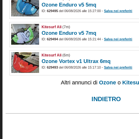
Ozone Enduro v5 5mq
-
ID:
629495
del 06/08/2026 alle 15:27:00
Salva nei preferiti
Kitesurf Ali
(7m)
Ozone Enduro v5 7mq
-
ID:
629494
del 06/08/2026 alle 15:21:44
Salva nei preferiti
Kitesurf Ali
(6m)
Ozone Vortex v1 Ultrax 6mq
-
ID:
629493
del 06/08/2026 alle 15:17:10
Salva nei preferiti
Altri annunci di
Ozone
o
Kitesu
INDIETRO