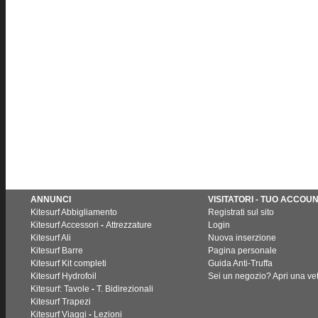
ANNUNCI
VISITATORI - TUO ACCOU
Kitesurf Abbigliamento
Registrati sul sito
Kitesurf Accessori
-
Attrezzature
Login
Kitesurf Ali
Nuova inserzione
Kitesurf Barre
Pagina personale
Kitesurf Kit completi
Guida Anti-Truffa
Kitesurf Hydrofoil
Sei un negozio? Apri una vet
Kitesurf: Tavole
-
T. Bidirezionali
Kitesurf Trapezi
Kitesurf Viaggi
-
Lezioni