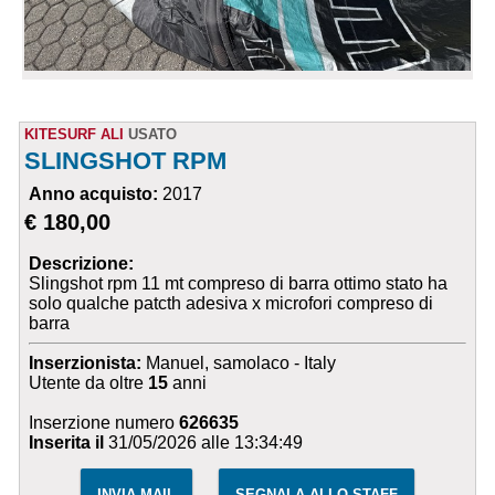
KITESURF ALI
USATO
SLINGSHOT RPM
Anno acquisto:
2017
€ 180,00
Descrizione:
Slingshot rpm 11 mt compreso di barra ottimo stato ha
solo qualche patcth adesiva x microfori compreso di
barra
Inserzionista:
Manuel, samolaco - Italy
Utente da oltre
15
anni
Inserzione numero
626635
Inserita il
31/05/2026 alle 13:34:49
INVIA MAIL
SEGNALA ALLO STAFF