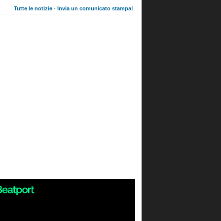
Tutte le notizie
-
Invia un comunicato stampa!