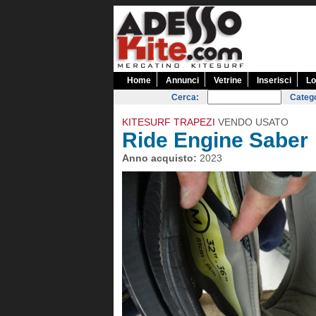
Home
Annunci
Vetrine
Inserisci
Lo
Cerca:
Catego
KITESURF TRAPEZI
VENDO USATO
Ride Engine Saber
Anno acquisto:
2023