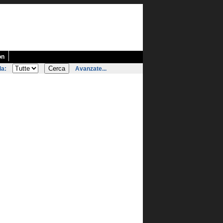
on
la:
Avanzate...