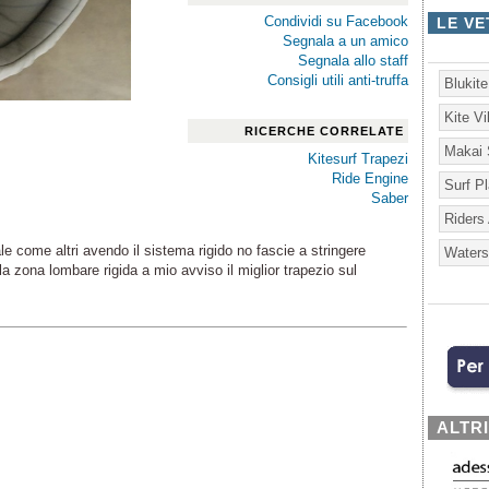
Condividi su Facebook
LE VE
Segnala a un amico
Segnala allo staff
Consigli utili anti-truffa
Blukit
Kite V
RICERCHE CORRELATE
Makai 
Kitesurf Trapezi
Ride Engine
Surf P
Saber
Riders
le come altri avendo il sistema rigido no fascie a stringere
Waters
a zona lombare rigida a mio avviso il miglior trapezio sul
ALTR