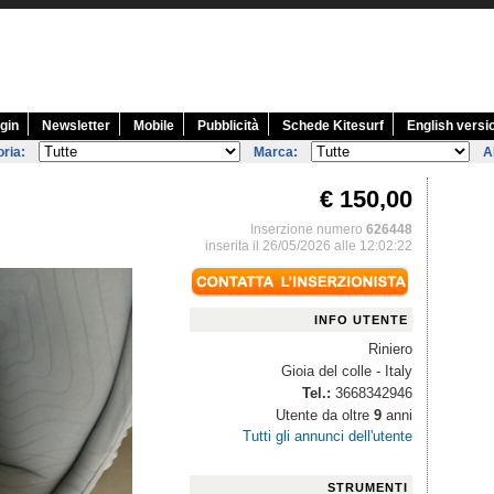
gin
Newsletter
Mobile
Pubblicità
Schede Kitesurf
English versi
ria:
Marca:
A
€ 150,00
Inserzione numero
626448
inserita il 26/05/2026 alle 12:02:22
INFO UTENTE
Riniero
Gioia del colle - Italy
Tel.:
3668342946
Utente da oltre
9
anni
Tutti gli annunci dell'utente
STRUMENTI