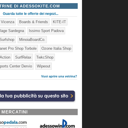
TRINE DI ADESSOKITE.COM
Guarda tutte le offerte dei negozi...
e Vicenza
Boards & Friends
KITE-IT
illage Sardegna
Issimo Sport Padova
Surfshop
MinoiaBoardCo.
lanet Pro Shop Torbole
Ozone Italia Shop
 Action
SurfRelax
TwkcShop
ports Center Dervio
Wipeout
Vuoi aprire una vetrina?
I MERCATINI