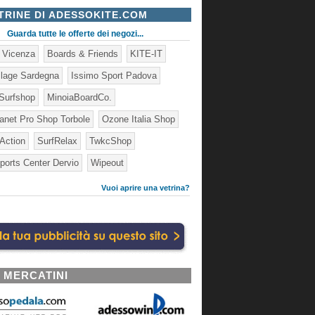
TRINE DI ADESSOKITE.COM
Guarda tutte le offerte dei negozi...
e Vicenza
Boards & Friends
KITE-IT
illage Sardegna
Issimo Sport Padova
Surfshop
MinoiaBoardCo.
lanet Pro Shop Torbole
Ozone Italia Shop
 Action
SurfRelax
TwkcShop
ports Center Dervio
Wipeout
Vuoi aprire una vetrina?
I MERCATINI