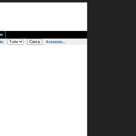
on
la:
Avanzate...