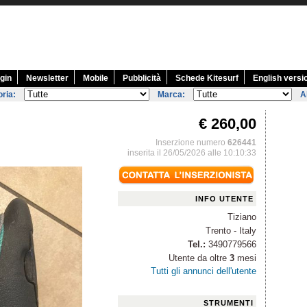
gin
Newsletter
Mobile
Pubblicità
Schede Kitesurf
English versi
ria:
Marca:
A
€ 260,00
Inserzione numero
626441
inserita il 26/05/2026 alle 10:10:33
INFO UTENTE
Tiziano
Trento - Italy
Tel.:
3490779566
Utente da oltre
3
mesi
Tutti gli annunci dell'utente
STRUMENTI