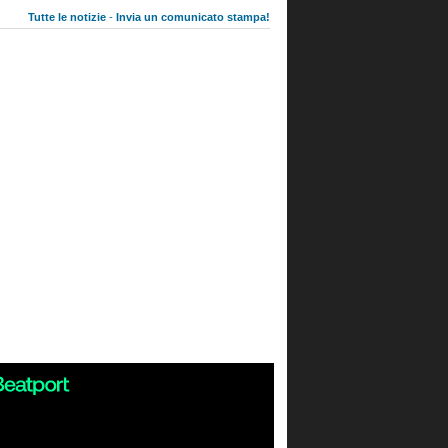
Tutte le notizie
-
Invia un comunicato stampa!