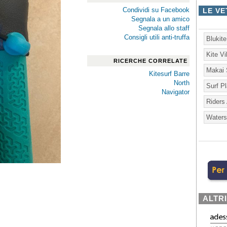
Condividi su Facebook
LE VE
Segnala a un amico
Segnala allo staff
Consigli utili anti-truffa
Blukit
Kite V
RICERCHE CORRELATE
Makai 
Kitesurf Barre
North
Surf P
Navigator
Riders
Waters
ALTR