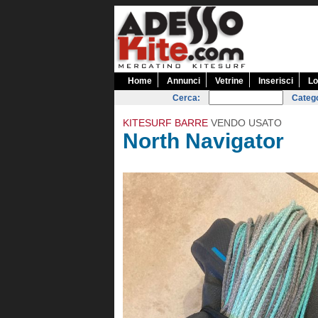
Home
Annunci
Vetrine
Inserisci
Lo
Cerca:
Catego
KITESURF BARRE
VENDO USATO
North Navigator