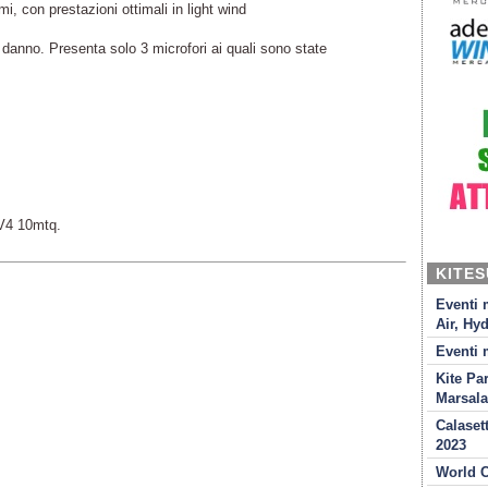
mi, con prestazioni ottimali in light wind
danno. Presenta solo 3 microfori ai quali sono state
V4 10mtq.
KITE
Eventi 
Air, Hyd
Eventi 
Kite Pa
Marsala
Calaset
2023
World C