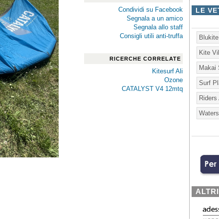
Condividi su Facebook
LE VE
Segnala a un amico
Segnala allo staff
Consigli utili anti-truffa
Blukit
Kite V
RICERCHE CORRELATE
Makai 
Kitesurf Ali
Ozone
Surf P
CATALYST V4 12mtq
Riders
Waters
ALTR