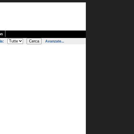
on
la:
Avanzate...