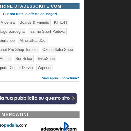
TRINE DI ADESSOKITE.COM
Guarda tutte le offerte dei negozi...
e Vicenza
Boards & Friends
KITE-IT
illage Sardegna
Issimo Sport Padova
Surfshop
MinoiaBoardCo.
lanet Pro Shop Torbole
Ozone Italia Shop
 Action
SurfRelax
TwkcShop
ports Center Dervio
Wipeout
Vuoi aprire una vetrina?
I MERCATINI