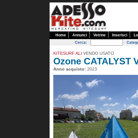
Home
Annunci
Vetrine
Inserisci
Lo
Cerca:
Catego
KITESURF ALI
VENDO USATO
Ozone CATALYST V
Anno acquisto:
2023