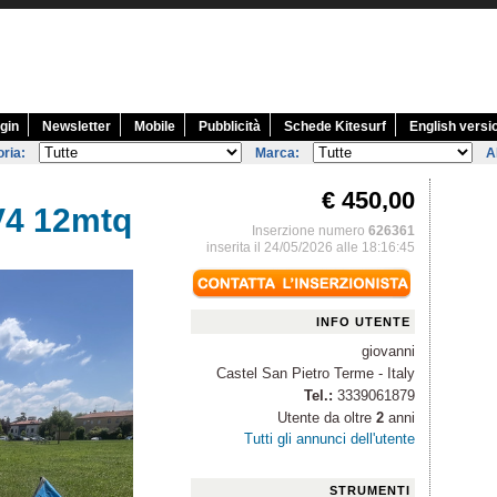
gin
Newsletter
Mobile
Pubblicità
Schede Kitesurf
English versi
ria:
Marca:
A
€ 450,00
4 12mtq
Inserzione numero
626361
inserita il 24/05/2026 alle 18:16:45
INFO UTENTE
giovanni
Castel San Pietro Terme - Italy
Tel.:
3339061879
Utente da oltre
2
anni
Tutti gli annunci dell'utente
STRUMENTI