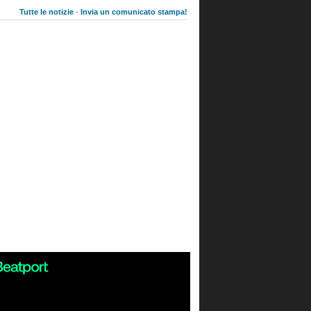
Tutte le notizie
-
Invia un comunicato stampa!