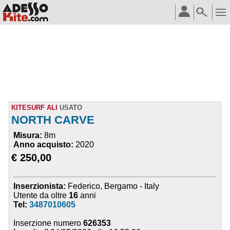
KITESURF ALI
USATO
NORTH CARVE
Misura:
8m
Anno acquisto:
2020
€ 250,00
Inserzionista:
Federico, Bergamo - Italy
Utente da oltre
16
anni
Tel:
3487010605
Inserzione numero
626353