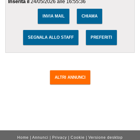
Inserita il
24/05/2026 alle 16:55:36
INVIA MAIL
CHIAMA
SEGNALA ALLO STAFF
PREFERITI
ALTRI ANNUNCI
Home
|
Annunci
|
Privacy
|
Cookie
|
Versione desktop