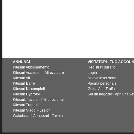
ANNUNCI
VISITATORI - TUO ACCOU
Kitesurf Abbigliamento
Registrati sul sito
Kitesurf Accessori
-
Attrezzature
Login
Kitesurf Ali
Nuova inserzione
Kitesurf Barre
Pagina personale
Kitesurf Kit completi
Guida Anti-Truffa
Kitesurf Hydrofoil
Sei un negozio? Apri una vet
Kitesurf: Tavole
-
T. Bidirezionali
Kitesurf Trapezi
Kitesurf Viaggi
-
Lezioni
Wakeboard: Accessori
-
Tavole