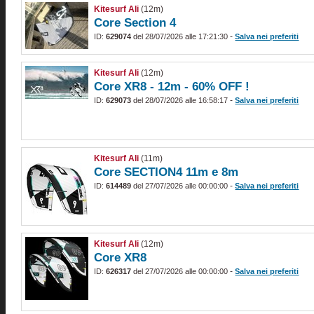
Kitesurf Ali
(12m)
Core Section 4
-
ID:
629074
del 28/07/2026 alle 17:21:30
Salva nei preferiti
Kitesurf Ali
(12m)
Core XR8 - 12m - 60% OFF !
-
ID:
629073
del 28/07/2026 alle 16:58:17
Salva nei preferiti
Kitesurf Ali
(11m)
Core SECTION4 11m e 8m
-
ID:
614489
del 27/07/2026 alle 00:00:00
Salva nei preferiti
Kitesurf Ali
(12m)
Core XR8
-
ID:
626317
del 27/07/2026 alle 00:00:00
Salva nei preferiti