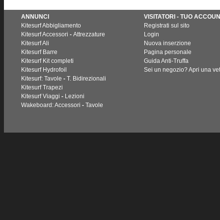
ANNUNCI
VISITATORI - TUO ACCOU
Kitesurf Abbigliamento
Registrati sul sito
Kitesurf Accessori
-
Attrezzature
Login
Kitesurf Ali
Nuova inserzione
Kitesurf Barre
Pagina personale
Kitesurf Kit completi
Guida Anti-Truffa
Kitesurf Hydrofoil
Sei un negozio? Apri una vet
Kitesurf: Tavole
-
T. Bidirezionali
Kitesurf Trapezi
Kitesurf Viaggi
-
Lezioni
Wakeboard: Accessori
-
Tavole