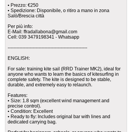
• Prezzo: €250
• Spedizione: Disponibile, o ritiro a mano in zona
Salò/Brescia città
Per più info:
E-Mail: ffradallabona@gmail.com
Cell: 039 3479198341 - Whatsapp
------------------------------------------------------
ENGLISH:
For sale: training kite sail (RRD Trainer MK2), ideal for
anyone who wants to learn the basics of kitesurfing in
complete safety. The kite is designed to be stable,
durable, and extremely easy to relaunch.
Features:
• Size: 1.8 sqm (excellent wind management and
precise control).
• Condition: Excellent
• Ready to fly: Includes original bar with lines and
dedicated carrying bag.