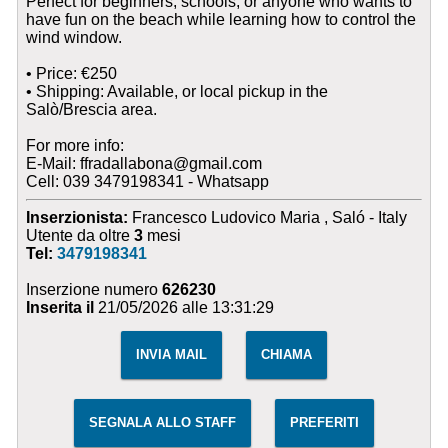
Perfect for beginners, schools, or anyone who wants to
have fun on the beach while learning how to control the
wind window.
• Price: €250
• Shipping: Available, or local pickup in the
Salò/Brescia area.
For more info:
E-Mail: ffradallabona@gmail.com
Cell: 039 3479198341 - Whatsapp
Inserzionista:
Francesco Ludovico Maria , Saló - Italy
Utente da oltre
3
mesi
Tel:
3479198341
Inserzione numero
626230
Inserita il
21/05/2026 alle 13:31:29
INVIA MAIL
CHIAMA
SEGNALA ALLO STAFF
PREFERITI