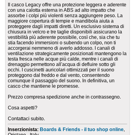
Il casco Legacy offre una protezione leggera e aderente
con una calotta esterna in ABS ad alto impatto che
assorbe i colpi più violenti senza aggiungere peso. La
maggiore copertura di tempie e mandibola aiuta a
proteggere dagli impatti diretti. Un esclusivo sistema di
chiusura in velcro e tre taglie disponibili assicurano la
vestibilità più aderente possibile, così che, sia che tu
stia facendo immersioni o subendo un colpo, non ti
accorgerai nemmeno di averlo addosso. I canali di
ventilazione strategicamente posizionati mantengono la
testa fresca nelle acque più calde, mentre i canali di
drenaggio permettono all'acqua di defluire sotto gli
occhi. I cuscinetti auricolari ottimizzati per il suono
proteggono dal freddo e dal vento, consentendo
comunque il passaggio del suono. In definitiva, un
casco che mantiene le promesse.
Prezzo compresa spedizione anche in contrassegno.
Cosa aspetti?
Contattaci subito.
Inserzionista:
Boards & Friends - il tuo shop online
,
Oristano - Italy