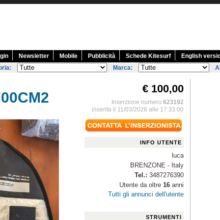
gin
Newsletter
Mobile
Pubblicità
Schede Kitesurf
English versi
ria:
Marca:
A
€ 100,00
700CM2
Inserzione numero
623192
inserita il 11/03/2026 alle 17:33:00
INFO UTENTE
luca
BRENZONE - Italy
Tel.:
3487276390
Utente da oltre
16
anni
Tutti gli annunci dell'utente
STRUMENTI