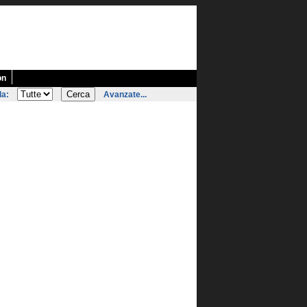
on
la:
Avanzate...