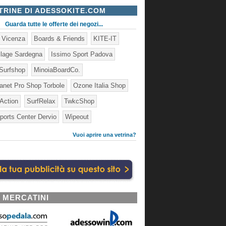
TRINE DI ADESSOKITE.COM
Guarda tutte le offerte dei negozi...
e Vicenza
Boards & Friends
KITE-IT
illage Sardegna
Issimo Sport Padova
Surfshop
MinoiaBoardCo.
lanet Pro Shop Torbole
Ozone Italia Shop
 Action
SurfRelax
TwkcShop
ports Center Dervio
Wipeout
Vuoi aprire una vetrina?
I MERCATINI