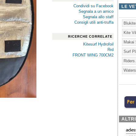
Condividi su Facebook
LE VE
Segnala a un amico
Segnala allo staff
Consigli utili anti-truffa
Blukit
Kite V
RICERCHE CORRELATE
Makai 
Kitesurf Hydrofoil
Rrd
Surf P
FRONT WING 700CM2
Riders
Waters
ALTR