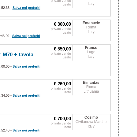
privato vende
Italy
usato
-
4:52:36
Salva nei preferiti
Emanuele
€ 300,00
Roma
privato vende
Italy
usato
-
1:43:20
Salva nei preferiti
Franco
€ 550,00
Lugo
 M70 + tavola
privato vende
Italy
usato
-
0:00:00
Salva nei preferiti
Eimantas
€ 260,00
Roma
privato vende
Lithuania
usato
-
8:34:06
Salva nei preferiti
Cosimo
€ 700,00
Civitanova Marche
privato vende
Italy
usato
-
0:52:40
Salva nei preferiti