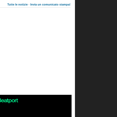
Tutte le notizie
-
Invia un comunicato stampa!