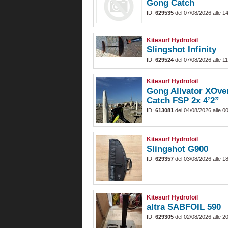
Gong Catch
ID:
629535
del 07/08/2026 alle 1
Kitesurf Hydrofoil
Slingshot Infinity
ID:
629524
del 07/08/2026 alle 1
Kitesurf Hydrofoil
Gong Allvator XOver
Catch FSP 2x 4’2”
ID:
613081
del 04/08/2026 alle 0
Kitesurf Hydrofoil
Slingshot G900
ID:
629357
del 03/08/2026 alle 1
Kitesurf Hydrofoil
altra SABFOIL 590
ID:
629305
del 02/08/2026 alle 2