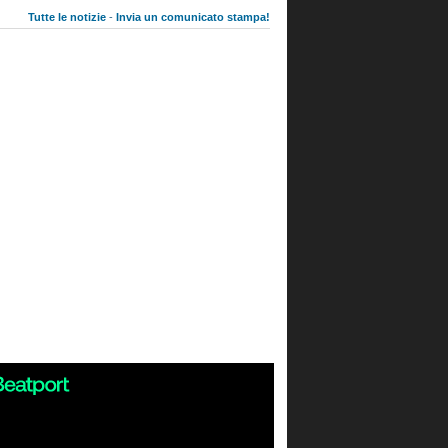
Tutte le notizie
-
Invia un comunicato stampa!