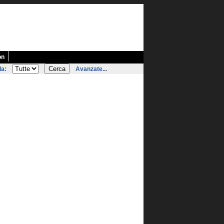
on
la:
Avanzate...