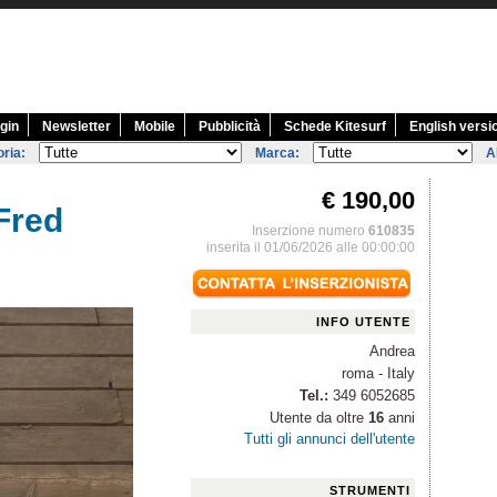
gin
Newsletter
Mobile
Pubblicità
Schede Kitesurf
English versi
ria:
Marca:
A
€ 190,00
Fred
Inserzione numero
610835
inserita il 01/06/2026 alle 00:00:00
INFO UTENTE
Andrea
roma - Italy
Tel.:
349 6052685
Utente da oltre
16
anni
Tutti gli annunci dell'utente
STRUMENTI