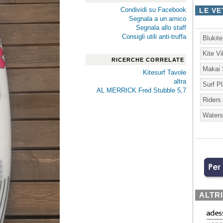
Condividi su Facebook
LE VE
Segnala a un amico
Segnala allo staff
Consigli utili anti-truffa
Blukit
Kite V
RICERCHE CORRELATE
Makai 
Kitesurf Tavole
altra
Surf P
AL MERRICK Fred Stubble 5,7
Riders
Waters
ALTR