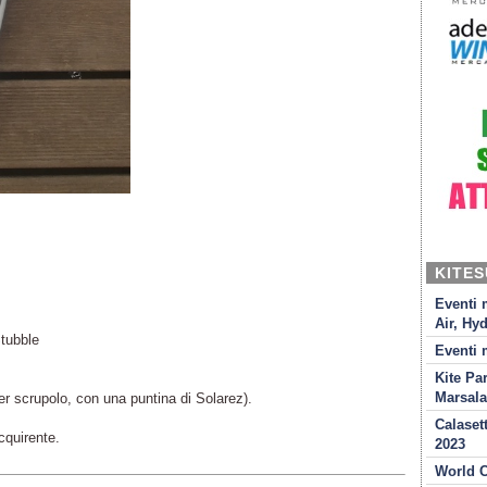
KITE
Eventi 
Air, Hyd
tubble
Eventi 
Kite Pa
Marsala
 per scrupolo, con una puntina di Solarez).
Calaset
cquirente.
2023
World C