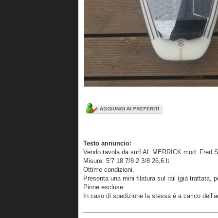
Testo annuncio:
Vendo tavola da surf AL MERRICK mod. Fred S
Misure: 5’7 18 7/8 2 3/8 26,6 lt
Ottime condizioni.
Presenta una mini filatura sul rail (già trattata,
Pinne escluse.
In caso di spedizione la stessa è a carico dell’a