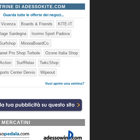
TRINE DI ADESSOKITE.COM
Guarda tutte le offerte dei negozi...
e Vicenza
Boards & Friends
KITE-IT
illage Sardegna
Issimo Sport Padova
Surfshop
MinoiaBoardCo.
lanet Pro Shop Torbole
Ozone Italia Shop
 Action
SurfRelax
TwkcShop
ports Center Dervio
Wipeout
Vuoi aprire una vetrina?
I MERCATINI